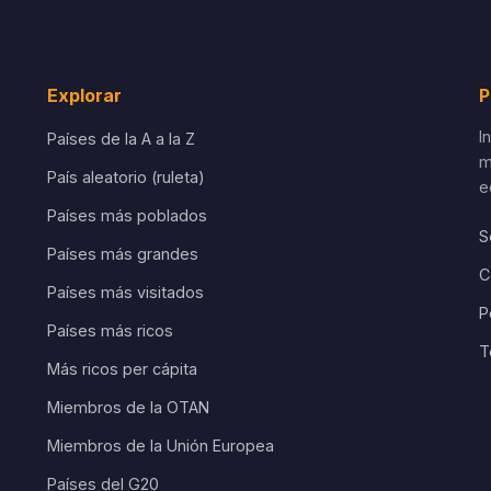
Explorar
P
I
Países de la A a la Z
m
País aleatorio (ruleta)
e
Países más poblados
S
Países más grandes
C
Países más visitados
P
Países más ricos
T
Más ricos per cápita
Miembros de la OTAN
Miembros de la Unión Europea
Países del G20