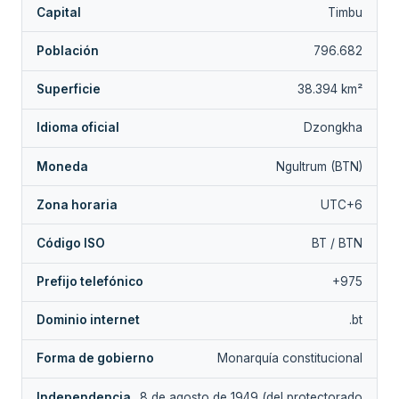
Capital
Timbu
Población
796.682
Superficie
38.394 km²
Idioma oficial
Dzongkha
Moneda
Ngultrum (BTN)
Zona horaria
UTC+6
Código ISO
BT / BTN
Prefijo telefónico
+975
Dominio internet
.bt
Forma de gobierno
Monarquía constitucional
Independencia
8 de agosto de 1949 (del protectorado