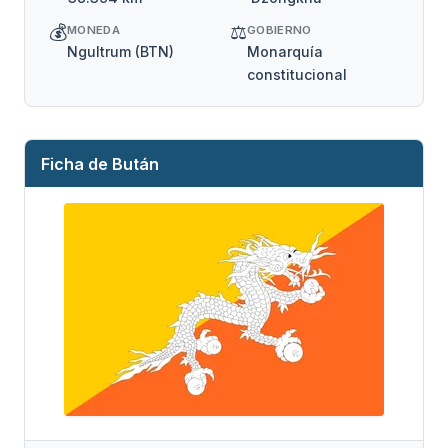
💰
⚖️
MONEDA
GOBIERNO
Ngultrum (BTN)
Monarquía
constitucional
Ficha de Bután