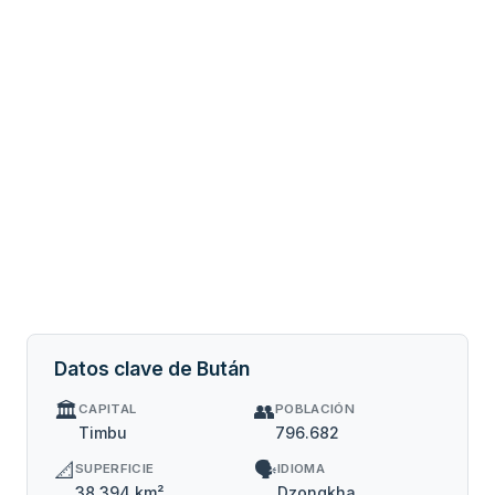
Datos clave de Bután
🏛️
👥
CAPITAL
POBLACIÓN
Timbu
796.682
📐
🗣️
SUPERFICIE
IDIOMA
38.394 km²
Dzongkha