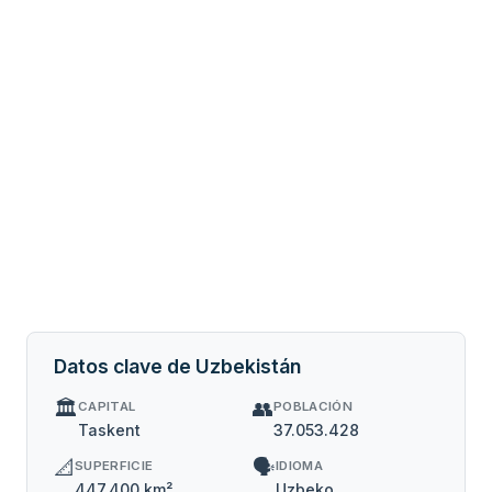
Datos clave de Uzbekistán
🏛️
👥
CAPITAL
POBLACIÓN
Taskent
37.053.428
📐
🗣️
SUPERFICIE
IDIOMA
447.400 km²
Uzbeko