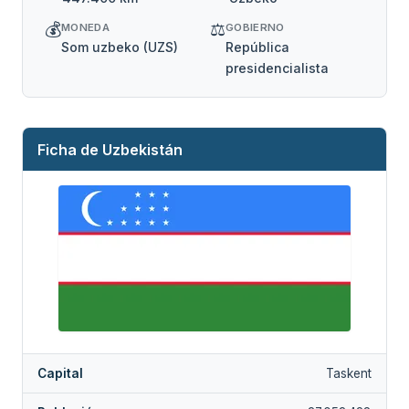
💰
⚖️
MONEDA
GOBIERNO
Som uzbeko (UZS)
República
presidencialista
Ficha de Uzbekistán
Capital
Taskent