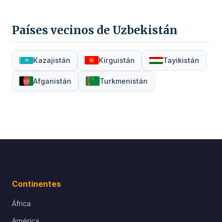
Países vecinos de Uzbekistán
Kazajistán
Kirguistán
Tayikistán
Afganistán
Turkmenistán
Continentes
África
América