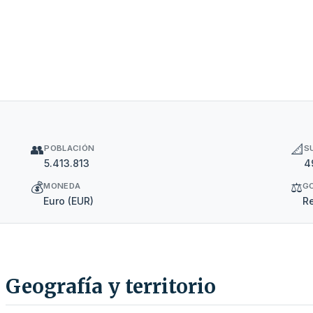
👥
📐
POBLACIÓN
S
5.413.813
4
💰
⚖️
MONEDA
G
Euro (EUR)
Re
Geografía y territorio