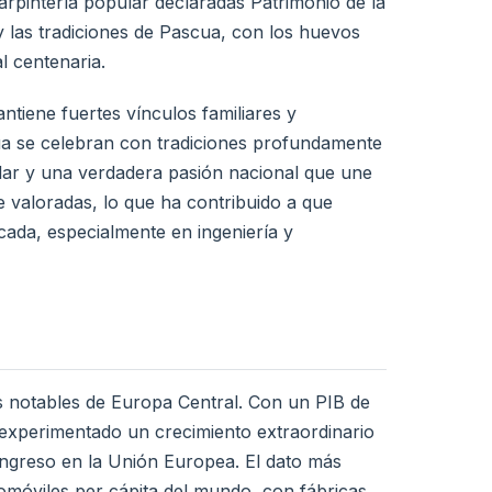
arpintería popular declaradas Patrimonio de la
y las tradiciones de Pascua, con los huevos
l centenaria.
tiene fuertes vínculos familiares y
cua se celebran con tradiciones profundamente
ular y una verdadera pasión nacional que une
e valoradas, lo que ha contribuido a que
icada, especialmente en ingeniería y
s notables de Europa Central. Con un PIB de
 experimentado un crecimiento extraordinario
ingreso en la Unión Europea. El dato más
omóviles per cápita del mundo, con fábricas