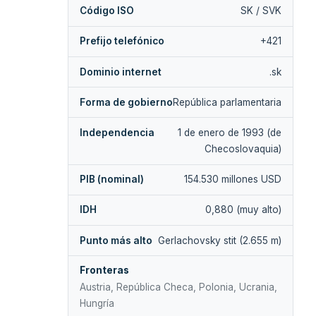
Código ISO
SK / SVK
Prefijo telefónico
+421
Dominio internet
.sk
Forma de gobierno
República parlamentaria
Independencia
1 de enero de 1993 (de
Checoslovaquia)
PIB (nominal)
154.530 millones USD
IDH
0,880 (muy alto)
Punto más alto
Gerlachovsky stit (2.655 m)
Fronteras
Austria, República Checa, Polonia, Ucrania,
Hungría