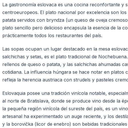
La gastronomía eslovaca es una cocina reconfortante y su
centroeuropeos. El plato nacional por excelencia son lo
patata servidos con bryndza (un queso de oveja cremoso y
plato sencillo pero delicioso encapsula la esencia de la 
prácticamente todos los restaurantes del país.
Las sopas ocupan un lugar destacado en la mesa eslovac
salchichas y setas, es el plato tradicional de Nochebuena.
rellenos de queso o patata, y las salchichas ahumadas cas
cotidiana. La influencia húngara se hace notar en platos 
refleja la herencia austriaca con strudels y pasteles crem
Eslovaquia posee una tradición vinícola notable, especia
al norte de Bratislava, donde se produce vino desde la é
la pequeña región vinícola del sureste del país, es un vino
artesanal ha experimentado un auge reciente, y los destil
y la borovička (licor de enebro) son bebidas tradicional