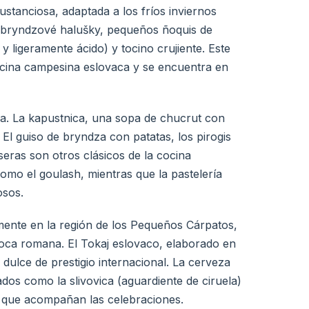
stanciosa, adaptada a los fríos inviernos
s bryndzové halušky, pequeños ñoquis de
 ligeramente ácido) y tocino crujiente. Este
cocina campesina eslovaca y se encuentra en
a. La kapustnica, una sopa de chucrut con
 El guiso de bryndza con patatas, los pirogis
eras son otros clásicos de la cocina
como el goulash, mientras que la pastelería
osos.
lmente en la región de los Pequeños Cárpatos,
poca romana. El Tokaj eslovaco, elaborado en
 dulce de prestigio internacional. La cerveza
ados como la slivovica (aguardiente de ciruela)
es que acompañan las celebraciones.