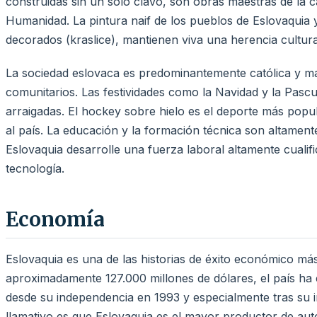
construidas sin un solo clavo, son obras maestras de la c
Humanidad. La pintura naif de los pueblos de Eslovaquia 
decorados (kraslice), mantienen viva una herencia cultura
La sociedad eslovaca es predominantemente católica y man
comunitarios. Las festividades como la Navidad y la Pas
arraigadas. El hockey sobre hielo es el deporte más pop
al país. La educación y la formación técnica son altament
Eslovaquia desarrolle una fuerza laboral altamente cualif
tecnología.
Economía
Eslovaquia es una de las historias de éxito económico má
aproximadamente 127.000 millones de dólares, el país ha
desde su independencia en 1993 y especialmente tras su 
llamativo es que Eslovaquia es el mayor productor de aut