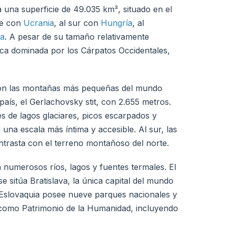
 una superficie de 49.035 km², situado en el
ste con
Ucrania
, al sur con
Hungría
, al
ca
. A pesar de su tamaño relativamente
ica dominada por los Cárpatos Occidentales,
, son las montañas más pequeñas del mundo
país, el Gerlachovsky stit, con 2.655 metros.
s de lagos glaciares, picos escarpados y
una escala más íntima y accesible. Al sur, las
ontrasta con el terreno montañoso del norte.
n numerosos ríos, lagos y fuentes termales. El
 sitúa Bratislava, la única capital del mundo
. Eslovaquia posee nueve parques nacionales y
s como Patrimonio de la Humanidad, incluyendo