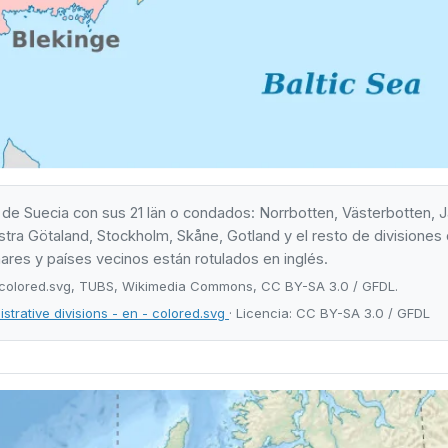
e Suecia con sus 21 län o condados: Norrbotten, Västerbotten, J
tra Götaland, Stockholm, Skåne, Gotland y el resto de divisiones 
res y países vecinos están rotulados en inglés.
- colored.svg, TUBS, Wikimedia Commons, CC BY-SA 3.0 / GFDL.
rative divisions - en - colored.svg
· Licencia: CC BY-SA 3.0 / GFDL