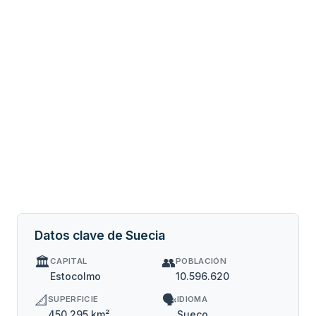
Datos clave de Suecia
🏛️
👥
CAPITAL
POBLACIÓN
Estocolmo
10.596.620
📐
🗣️
SUPERFICIE
IDIOMA
450.295 km²
Sueco