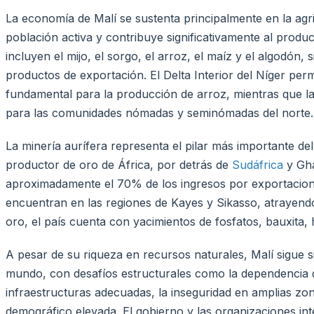
La economía de Malí se sustenta principalmente en la agr
población activa y contribuye significativamente al product
incluyen el mijo, el sorgo, el arroz, el maíz y el algodón, 
productos de exportación. El Delta Interior del Níger permi
fundamental para la producción de arroz, mientras que la
para las comunidades nómadas y seminómadas del norte.
La minería aurífera representa el pilar más importante del
productor de oro de África, por detrás de
Sudáfrica
y Gha
aproximadamente el 70% de los ingresos por exportaciones
encuentran en las regiones de Kayes y Sikasso, atrayendo 
oro, el país cuenta con yacimientos de fosfatos, bauxita, h
A pesar de su riqueza en recursos naturales, Malí sigue 
mundo, con desafíos estructurales como la dependencia de l
infraestructuras adecuadas, la inseguridad en amplias zona
demográfico elevada. El gobierno y las organizaciones in