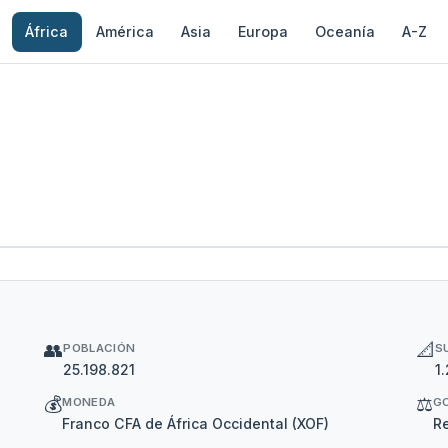
África
América
Asia
Europa
Oceanía
A-Z
👥
📐
POBLACIÓN
S
25.198.821
1
💰
⚖️
MONEDA
G
Franco CFA de África Occidental (XOF)
Re