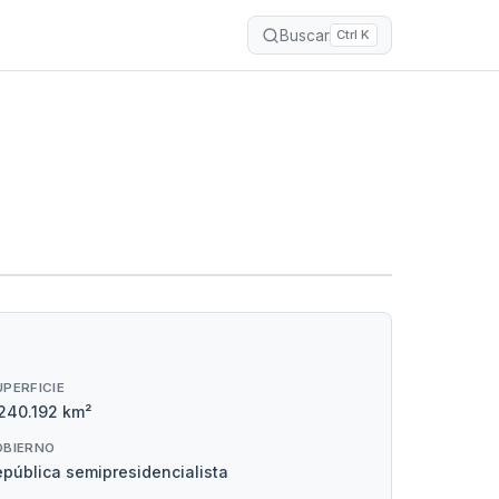
Buscar
Ctrl K
UPERFICIE
.240.192 km²
OBIERNO
pública semipresidencialista