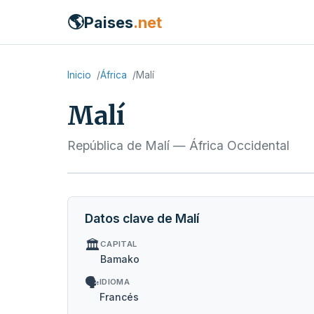
🌎
Paises
.net
Inicio
África
Malí
Malí
República de Malí — África Occidental
Datos clave de Malí
🏛️
CAPITAL
Bamako
🗣️
IDIOMA
Francés