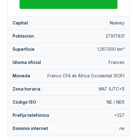
Capital
Niamey
Población
27.917.831
Superficie
1.267.000 km²
Idioma oficial
Francés
Moneda
Franco CFA de África Occidental (XOF)
Zona horaria
WAT (UTC+1)
Código ISO
NE / NER
Prefijo telefónico
+227
Dominio internet
.ne