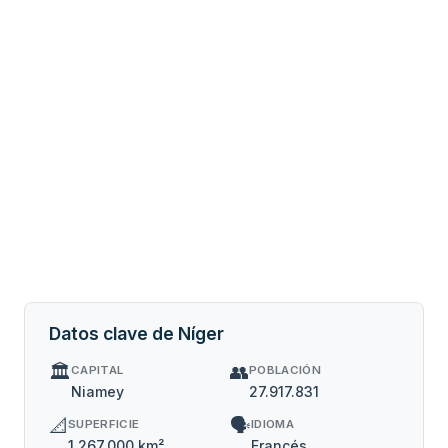
Datos clave de Níger
🏛️
👥
CAPITAL
POBLACIÓN
Niamey
27.917.831
📐
🗣️
SUPERFICIE
IDIOMA
1.267.000 km²
Francés