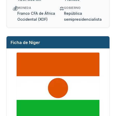
💰
⚖️
MONEDA
GOBIERNO
Franco CFA de África
República
Occidental (XOF)
semipresidencialista
Ficha de Níger