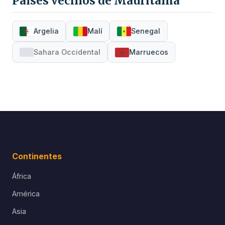
Países vecinos de Mauritania
Argelia
Malí
Senegal
Sahara Occidental
Marruecos
Continentes
África
América
Asia