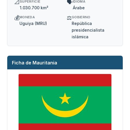
📐
🗣️
SUPERFICIE
IDIOMA
1.030.700 km²
Árabe
💰
⚖️
MONEDA
GOBIERNO
Uguiya (MRU)
República
presidencialista
islámica
Ficha de Mauritania