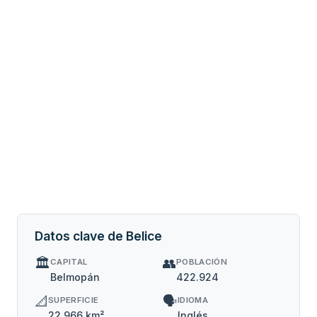
Datos clave de Belice
🏛️
👥
CAPITAL
POBLACIÓN
Belmopán
422.924
📐
🗣️
SUPERFICIE
IDIOMA
22.966 km²
Inglés