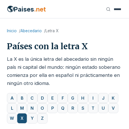
🌎
Paises
.net
Inicio
Abecedario
Letra X
Países con la letra X
La X es la única letra del abecedario sin ningún
país ni capital del mundo: ningún estado soberano
comienza por ella en español ni prácticamente en
ningún otro idioma.
A
B
C
D
E
F
G
H
I
J
K
L
M
N
O
P
Q
R
S
T
U
V
W
X
Y
Z