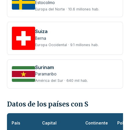
Estocolmo
Europa del Norte · 10.6 millones hab.
Suiza
Berna
Europa Occidental · 9.1 millones hab.
Surinam
Paramaribo
América del Sur · 640 mil hab.
Datos de los países con S
País
Capital
Continente
Pobla