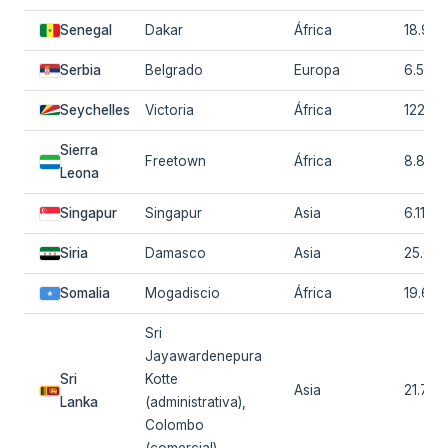
Senegal
Dakar
África
18.931
Serbia
Belgrado
Europa
6.549.
Seychelles
Victoria
África
122.73
Sierra
Freetown
África
8.819.
Leona
Singapur
Singapur
Asia
6.111.17
Siria
Damasco
Asia
25.620
Somalia
Mogadiscio
África
19.654
Sri
Jayawardenepura
Sri
Kotte
Asia
21.756
Lanka
(administrativa),
Colombo
(comercial)