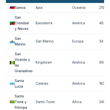
Samoa
Apia
Oceanía
219.30
San
Cristóbal
Basseterre
América
46.92
y Nieves
San
San Marino
Europa
34.109
Marino
San
Vicente y
Kingstown
América
99.92
las
Granadinas
Santa
Castries
América
180.14
Lucía
Santo
Tomé y
Santo Tomé
África
240.2
Príncipe