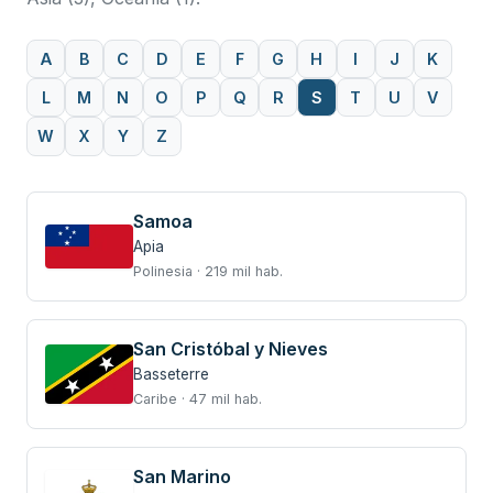
A
B
C
D
E
F
G
H
I
J
K
L
M
N
O
P
Q
R
S
T
U
V
W
X
Y
Z
Samoa
Apia
Polinesia · 219 mil hab.
San Cristóbal y Nieves
Basseterre
Caribe · 47 mil hab.
San Marino