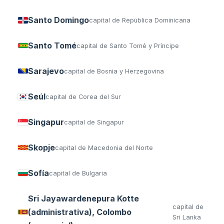
Santo Domingo
capital de República Dominicana
Santo Tomé
capital de Santo Tomé y Príncipe
Sarajevo
capital de Bosnia y Herzegovina
Seúl
capital de Corea del Sur
Singapur
capital de Singapur
Skopje
capital de Macedonia del Norte
Sofía
capital de Bulgaria
Sri Jayawardenepura Kotte
capital de
(administrativa), Colombo
Sri Lanka