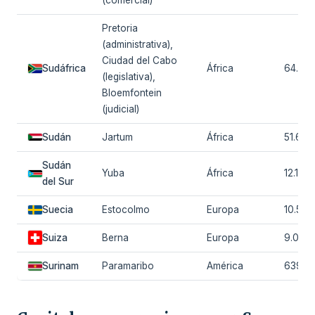
Pretoria
(administrativa),
Ciudad del Cabo
Sudáfrica
África
64.747
(legislativa),
Bloemfontein
(judicial)
Sudán
Jartum
África
51.662
Sudán
Yuba
África
12.188
del Sur
Suecia
Estocolmo
Europa
10.596
Suiza
Berna
Europa
9.092.
Surinam
Paramaribo
América
639.8