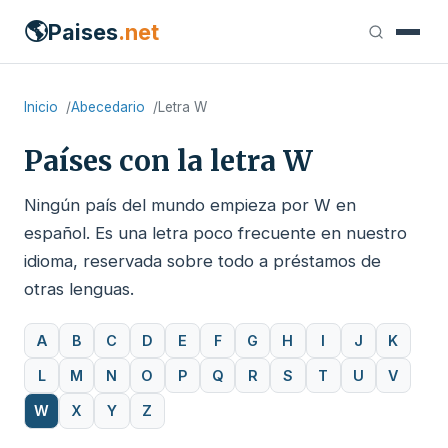
🌎
Paises
.net
Inicio
Abecedario
Letra W
Países con la letra W
Ningún país del mundo empieza por W en
español. Es una letra poco frecuente en nuestro
idioma, reservada sobre todo a préstamos de
otras lenguas.
A
B
C
D
E
F
G
H
I
J
K
L
M
N
O
P
Q
R
S
T
U
V
W
X
Y
Z