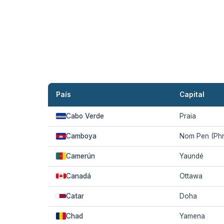
País
Capital
Cabo Verde
Praia
Camboya
Nom Pen (Ph
Camerún
Yaundé
Canadá
Ottawa
Catar
Doha
Chad
Yamena