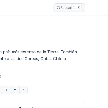
Buscar
Ctrl K
o país más extenso de la Tierra. También
nto a las dos Coreas, Cuba, Chile o
).
X
Y
Z