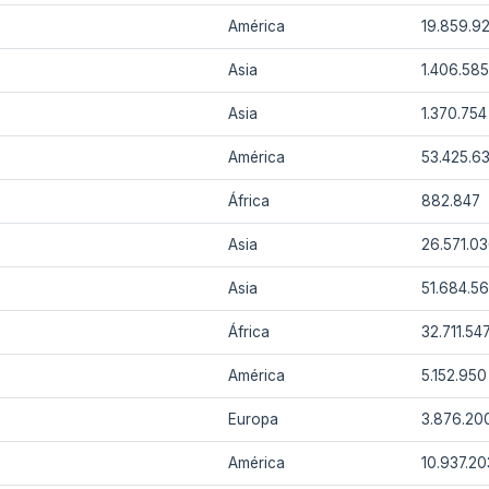
América
19.859.92
)
Asia
1.406.58
Asia
1.370.754
América
53.425.6
África
882.847
Asia
26.571.0
Asia
51.684.5
África
32.711.54
América
5.152.950
Europa
3.876.20
América
10.937.20