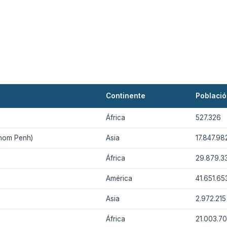
Continente
Poblaci
África
527.326
nom Penh)
Asia
17.847.98
África
29.879.3
América
41.651.65
Asia
2.972.215
África
21.003.7