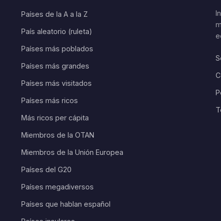
I
Países de la A a la Z
m
País aleatorio (ruleta)
e
Países más poblados
S
Países más grandes
C
Países más visitados
P
Países más ricos
T
Más ricos per cápita
Miembros de la OTAN
Miembros de la Unión Europea
Países del G20
Países megadiversos
Países que hablan español