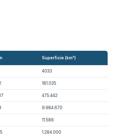
ón
Superficie (km²)
4033
2
181.035
37
475.442
3
9.984.670
11.586
05
1.284.000