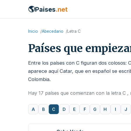
🌎
Paises
.net
Inicio
Abecedario
Letra C
Países que empieza
Entre los países con C figuran dos colosos:
aparece aquí Catar, que en español se escri
Colombia.
Hay 17 países que comienzan con la letra C , r
A
B
C
D
E
F
G
H
I
J