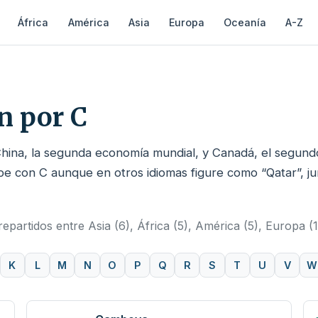
África
América
Asia
Europa
Oceanía
A-Z
n por C
 China, la segunda economía mundial, y Canadá, el segund
be con C aunque en otros idiomas figure como “Qatar”, ju
epartidos entre Asia (6), África (5), América (5), Europa (1
K
L
M
N
O
P
Q
R
S
T
U
V
W