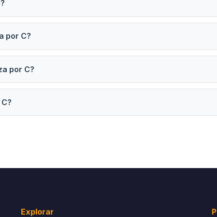
C?
a por C?
za por C?
 C?
Explorar
P