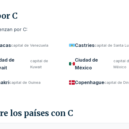
por C
ienzan por C:
acas
Castries
capital de Venezuela
capital de Santa Lu
dad de
Ciudad de
capital de
capital 
ait
Kuwait
México
México
akri
Copenhague
capital de Guinea
capital de D
re los países con C