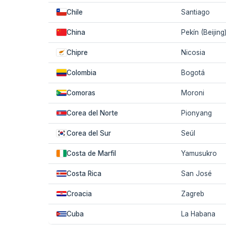
Chile
Santiago
China
Pekín (Beijing
Chipre
Nicosia
Colombia
Bogotá
Comoras
Moroni
Corea del Norte
Pionyang
Corea del Sur
Seúl
Costa de Marfil
Yamusukro
Costa Rica
San José
Croacia
Zagreb
Cuba
La Habana