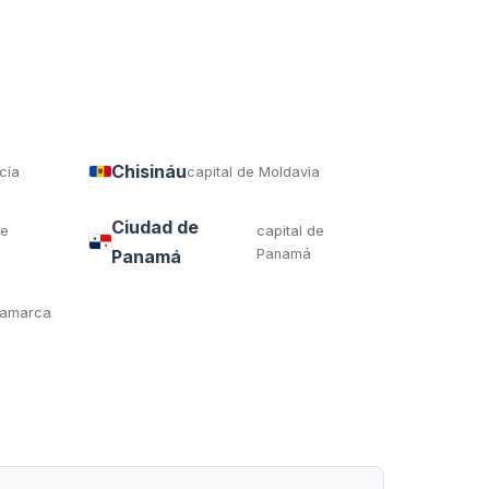
Chisináu
cía
capital de Moldavia
Ciudad de
de
capital de
Panamá
Panamá
inamarca